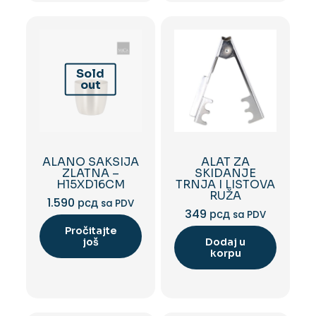
Sold
out
ALANO SAKSIJA
ALAT ZA
ZLATNA –
SKIDANJE
H15XD16CM
TRNJA I LISTOVA
RUŽA
1.590
рсд
sa PDV
349
рсд
sa PDV
Pročitajte
još
Dodaj u
korpu