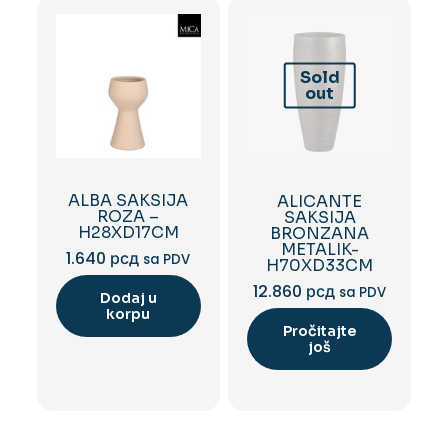
Sold
out
ALBA SAKSIJA
ALICANTE
ROZA –
SAKSIJA
H28XD17CM
BRONZANA
METALIK-
1.640
рсд
sa PDV
H70XD33CM
12.860
рсд
sa PDV
Dodaj u
korpu
Pročitajte
još