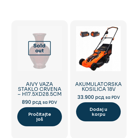
Sold
out
AIVY VAZA
AKUMULATORSKA
STAKLO CRVENA
KOSILICA 18V
– H17.5XD28.5CM
33.900
рсд
sa PDV
890
рсд
sa PDV
Dodaj u
Pročitajte
korpu
još