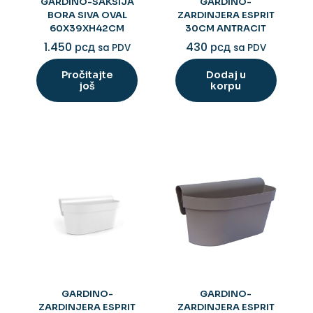
GARDINO-SAKSIJA
GARDINO-
BORA SIVA OVAL
ZARDINJERA ESPRIT
60X39XH42CM
30CM ANTRACIT
1.450
рсд
430
рсд
sa PDV
sa PDV
Pročitajte
Dodaj u
još
korpu
GARDINO-
GARDINO-
ZARDINJERA ESPRIT
ZARDINJERA ESPRIT