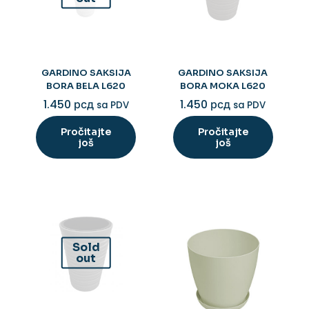
GARDINO SAKSIJA
GARDINO SAKSIJA
BORA BELA L620
BORA MOKA L620
1.450
рсд
1.450
рсд
sa PDV
sa PDV
Pročitajte
Pročitajte
još
još
Sold
out