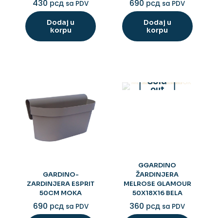
430
рсд
690
рсд
sa PDV
sa PDV
Dodaj u
Dodaj u
korpu
korpu
Sold
out
GGARDINO
GARDINO-
ŽARDINJERA
ZARDINJERA ESPRIT
MELROSE GLAMOUR
50CM MOKA
50X18X16 BELA
690
рсд
360
рсд
sa PDV
sa PDV