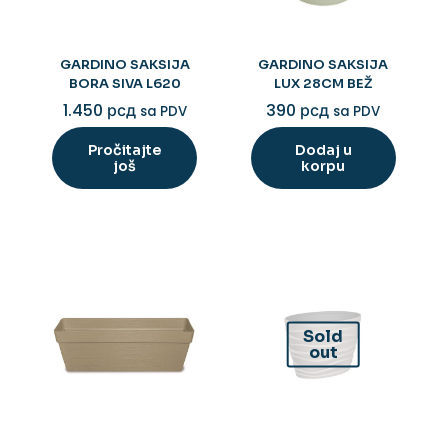
GARDINO SAKSIJA
GARDINO SAKSIJA
BORA SIVA L620
LUX 28CM BEŽ
1.450
рсд
390
рсд
sa PDV
sa PDV
Pročitajte
Dodaj u
još
korpu
Sold
out