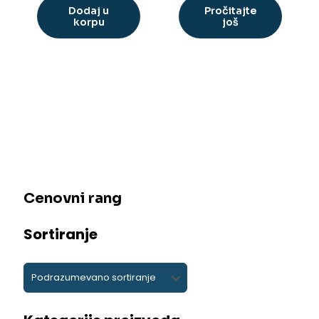
Dodaj u
Pročitajte
korpu
još
Cenovni rang
Sortiranje