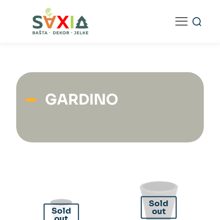
GARDINO
Sold
Sold
out
out