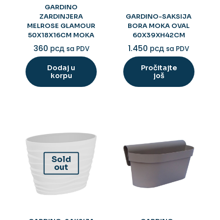
GARDINO
ZARDINJERA
GARDINO-SAKSIJA
MELROSE GLAMOUR
BORA MOKA OVAL
50X18X16CM MOKA
60X39XH42CM
360
рсд
1.450
рсд
sa PDV
sa PDV
Dodaj u
Pročitajte
korpu
još
Sold
out