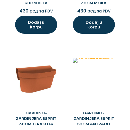
30CM BELA
30CM MOKA
430
рсд
430
рсд
sa PDV
sa PDV
Dodaj u
Dodaj u
korpu
korpu
GARDINO-
GARDINO-
ZARDINJERA ESPRIT
ZARDINJERA ESPRIT
30CM TERAKOTA
50CM ANTRACIT