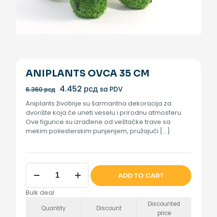
ANIPLANTS OVCA 35 CM
Originalna
Trenutna
4.452
рсд
sa PDV
6.360
рсд
cena
cena
Aniplants životinje su šarmantna dekoracija za
je
je:
dvorište koja će uneti veselu i prirodnu atmosferu.
bila:
4.452 рсд.
Ove figurice su izrađene od veštačke trave sa
6.360 рсд.
mekim poliesterskim punjenjem, pružajući
[…]
Aniplants
ADD TO CART
Ovca
35
Bulk deal
cm
količina
Discounted
Quantity
Discount
price