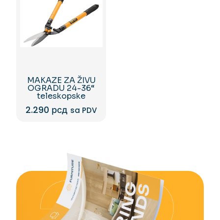
MAKAZE ZA ŽIVU
OGRADU 24-36“
teleskopske
2.290
рсд
sa PDV