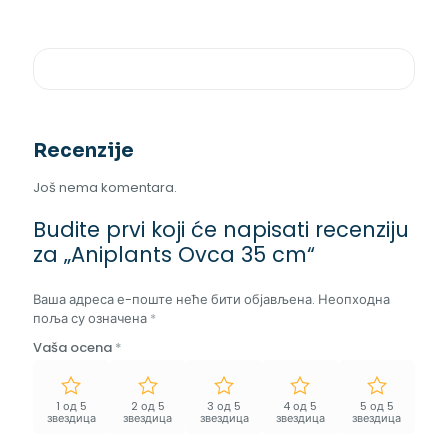
Recenzije
Još nema komentara.
Budite prvi koji će napisati recenziju
za „Aniplants Ovca 35 cm“
Ваша адреса е-поште неће бити објављена.
Неопходна
поља су означена
*
Vaša ocena
*
1 од 5
2 од 5
3 од 5
4 од 5
5 од 5
звездица
звездица
звездица
звездица
звездица