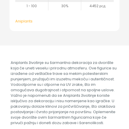
1 - 100
30%
4.452
рсд
Aniplants
Aniplants životinje su šarmantna dekoracija za dvorište
koja će uneti veselu i prirodnu atmosferu. Ove figurice su
izrađene od veštačke trave sa mekim poliesterskim
punjenjem, pružajući im izuzetnu mekoću i autentičnost.
Vodootporne su i otporne na UV zrake, što im
omogućava dugotrajnost i otpornost na spoljne uslove.
Važno je napomenuti da se Aniplants životinje koriste
isključivo za dekoraciju i nisu namenjene kao igračke. U
pakovanju dolaze klinovi za pričvršćivanje, što olakšava
postavljanje i čvrsto prijanjanje na površinu. Oplemenite
svoje dvorište ovim šarmantnim figuricama koje će
privući pažnju i doneti dozu zabave i šarenolikosti.