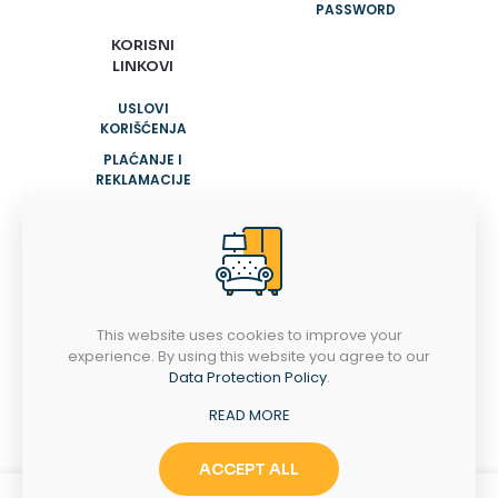
PASSWORD
KORISNI
LINKOVI
USLOVI
KORIŠĆENJA
PLAĆANJE I
REKLAMACIJE
POLITIKA
PRIVATNOSTI
POTREBNA VAM JE POMOĆ?
This website uses cookies to improve your
+381 63 47 47 12
experience. By using this website you agree to our
Data Protection Policy
.
+381 63 30 41 05
READ MORE
PONEDELJAK-NEDELJA
09H - 21H
ACCEPT ALL