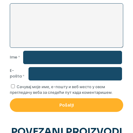
Ime
*
E-
pošta
*
Сачувај моје име, е-пошту и веб место у овом
прегледачу веба за следећи пут када коментаришем.
POVEZANI PROIZVODI