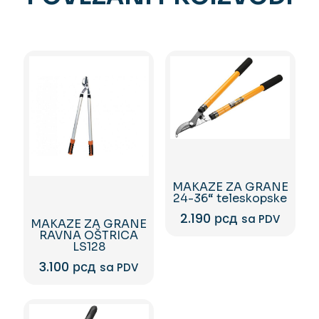
MAKAZE ZA GRANE
24-36“ teleskopske
2.190
рсд
sa PDV
MAKAZE ZA GRANE
RAVNA OŠTRICA
LS128
3.100
рсд
sa PDV