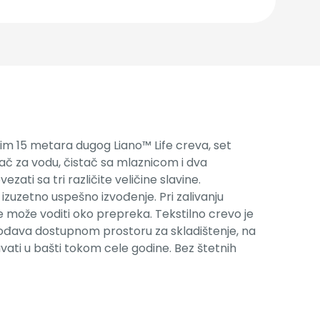
Osim 15 metara dugog Liano™ Life creva, set
ač za vodu, čistač sa mlaznicom i dva
ati sa tri različite veličine slavine.
izuzetno uspešno izvođenje. Pri zalivanju
se može voditi oko prepreka. Tekstilno crevo je
lagođava dostupnom prostoru za skladištenje, na
čuvati u bašti tokom cele godine. Bez štetnih