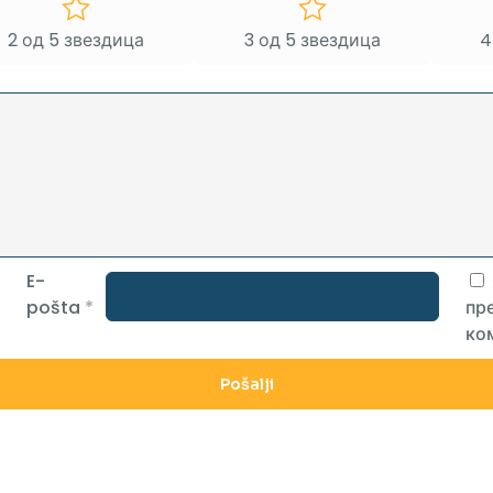
2 од 5 звездица
3 од 5 звездица
4
E-
pošta
*
пре
ко