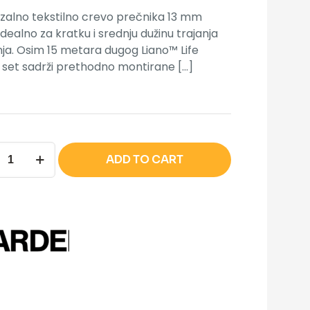
zalno tekstilno crevo prečnika 13 mm
 idealno za kratku i srednju dužinu trajanja
nja. Osim 15 metara dugog Liano™ Life
 set sadrži prethodno montirane
[…]
O
ADD TO CART
ILNO
™
na