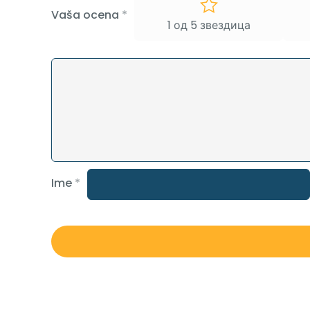
Vaša ocena
*
1 од 5 звездица
Ime
*