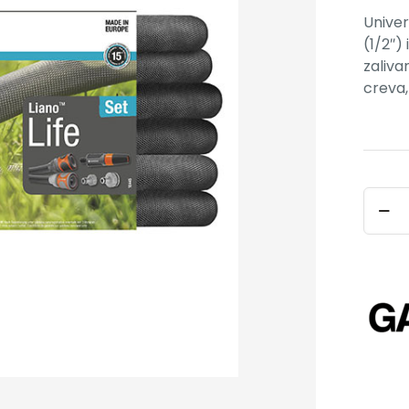
Univer
(1/2″)
zaliva
creva,
CREV
TEKST
LIANO
LIFE
15
M
SET
količi