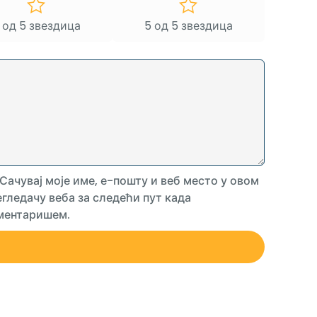
 од 5 звездица
5 од 5 звездица
Сачувај моје име, е-пошту и веб место у овом
гледачу веба за следећи пут када
ментаришем.