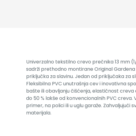
Univerzalno tekstilno crevo prečnika 13 mm (1/2
sadrži prethodno montirane Original Gardena S
priključka za slavinu. Jedan od priključaka za 
Fleksibilna PVC unutrašnja cev i inovativna sp
bašte ili obavljanju čišćenja, elastičnost crev
do 50 % lakše od konvencionalnih PVC creva. Vel
primer, na polici ili u uglu garaže. Zahvaljujuć
materijala.