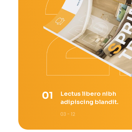
Lectus libero nibh
adipiscing blandit.
03 - 12