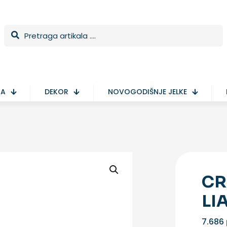
TA
DEKOR
NOVOGODIŠNJE JELKE
CR
LI
7.686