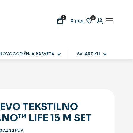
0
0
0
рсд
NOVOGODIŠNJA RASVETA
SVI ARTIKLI
EVO TEKSTILNO
ANO™ LIFE 15 M SET
рсд
sa PDV