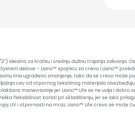
″) idealno za kratku i srednju dužinu trajanja zalivanja. 
ystem delove – Liano™ spojnicu za crevo i Liano™ prekid
slavinu ima ugrađeno smanjenje, tako da se crevo može povez
oljašnja cev od otpornog tekstilnog materijala obezbeđuju 
a olakšava manevrisanje jer Liano™ Life se ne uvija i dobro 
ika fleksibilnost koristi pri skladištenju, jer se lako pri
i svojoj UV i otpornosti na mraz, Liano™ Life crevo se može 