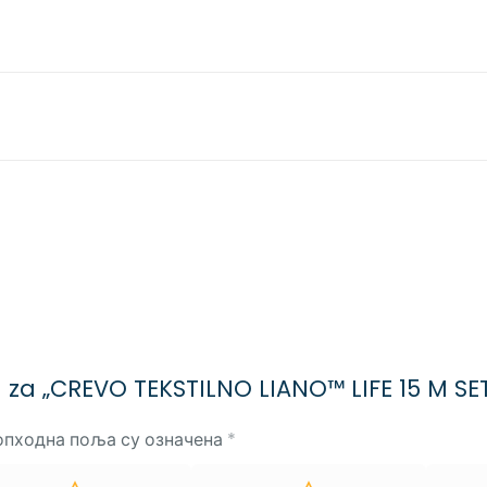
iju za „CREVO TEKSTILNO LIANO™ LIFE 15 M SE
опходна поља су означена
*