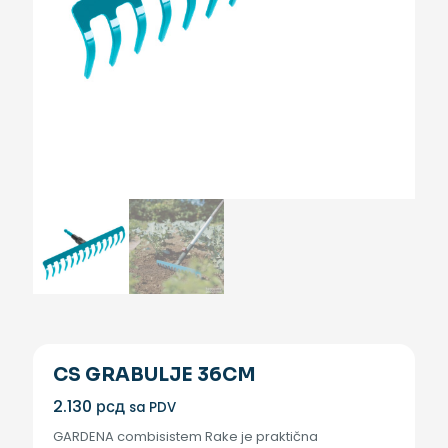
CS GRABULJE 36CM
2.130
рсд
sa PDV
GARDENA combisistem Rake je praktična