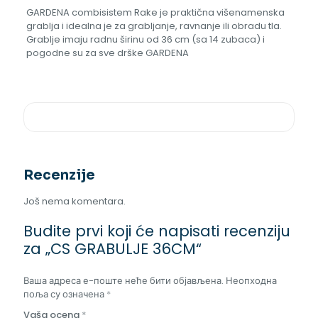
GARDENA combisistem Rake je praktična višenamenska
grablja i idealna je za grabljanje, ravnanje ili obradu tla.
Grablje imaju radnu širinu od 36 cm (sa 14 zubaca) i
pogodne su za sve drške GARDENA
Recenzije
Još nema komentara.
Budite prvi koji će napisati recenziju
za „CS GRABULJE 36CM“
Ваша адреса е-поште неће бити објављена.
Неопходна
поља су означена
*
Vaša ocena
*