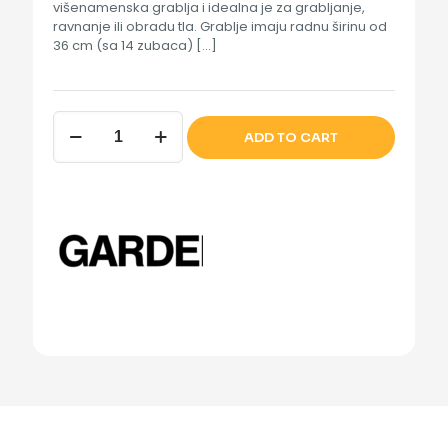
višenamenska grablja i idealna je za grabljanje,
ravnanje ili obradu tla. Grablje imaju radnu širinu od
36 cm (sa 14 zubaca)
[…]
CS
ADD TO CART
GRABULJE
36CM
količina