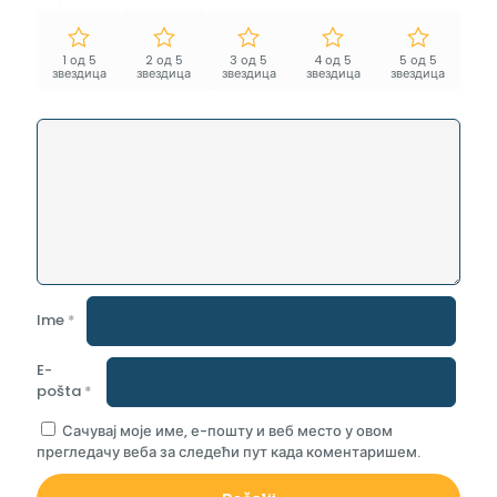
1 од 5
2 од 5
3 од 5
4 од 5
5 од 5
звездица
звездица
звездица
звездица
звездица
Ime
*
E-
pošta
*
Сачувај моје име, е-пошту и веб место у овом
прегледачу веба за следећи пут када коментаришем.