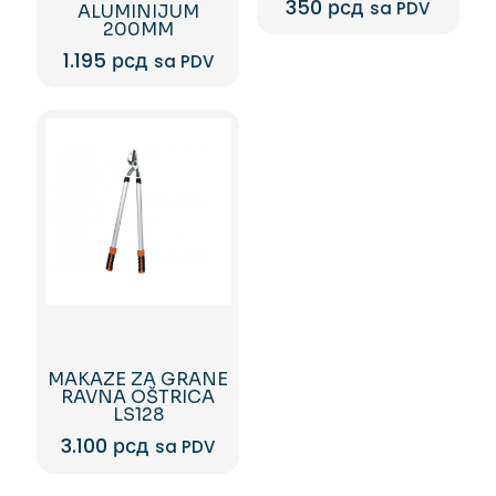
350
рсд
sa PDV
ALUMINIJUM
200MM
1.195
рсд
sa PDV
MAKAZE ZA GRANE
RAVNA OŠTRICA
LS128
3.100
рсд
sa PDV