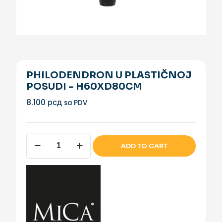
PHILODENDRON U PLASTIČNOJ
POSUDI – H60XD80CM
8.100
рсд
sa PDV
PHILODENDRON
ADD TO CART
U
PLASTIČNOJ
POSUDI
-
H60XD80CM
količina