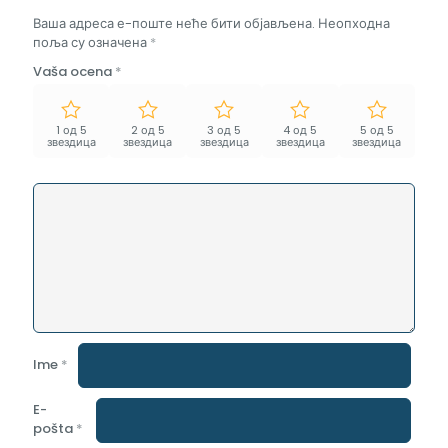
Ваша адреса е-поште неће бити објављена.
Неопходна
поља су означена
*
Vaša ocena
*
1 од 5
2 од 5
3 од 5
4 од 5
5 од 5
звездица
звездица
звездица
звездица
звездица
Ime
*
E-
pošta
*