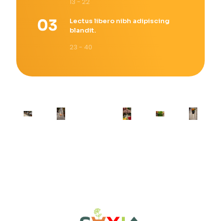
13 - 22
Lectus libero nibh adipiscing
blandit.
23 - 40