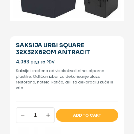
SAKSIJA URBI SQUARE
32X32X62CM ANTRACIT
4.063
рсд
sa PDV
Saksija izrađena od visokokvalitetne, otporne
plastike. Odličan izbor za dekorisanje ulaza
restorana, hotela, kafića, ali i za dekoraciju kuće ili
vrta
SAKSIJA
ADD TO CART
URBI
SQUARE
32X32X62CM
ANTRACIT