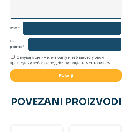
Ime
*
E-
pošta
*
Сачувај моје име, е-пошту и веб место у овом
прегледачу веба за следећи пут када коментаришем.
POVEZANI PROIZVODI