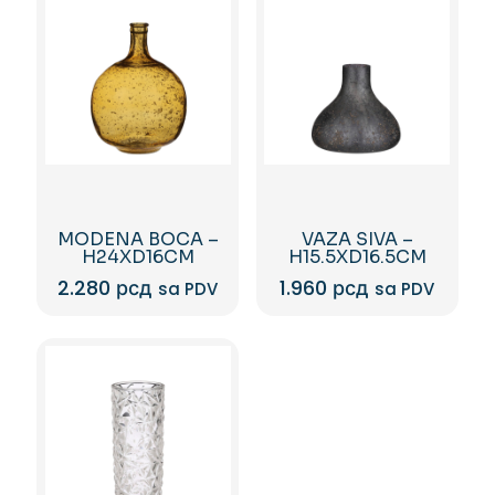
MODENA BOCA –
VAZA SIVA –
H24XD16CM
H15.5XD16.5CM
2.280
рсд
1.960
рсд
sa PDV
sa PDV