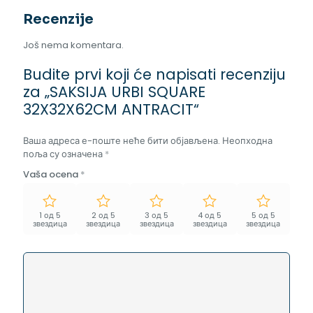
Recenzije
Još nema komentara.
Budite prvi koji će napisati recenziju
za „SAKSIJA URBI SQUARE
32X32X62CM ANTRACIT“
Ваша адреса е-поште неће бити објављена.
Неопходна
поља су означена
*
Vaša ocena
*
1 од 5
2 од 5
3 од 5
4 од 5
5 од 5
звездица
звездица
звездица
звездица
звездица