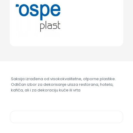
količina
Saksija izrađena od visokokvalitetne, otporne plastike.
Odličan izbor za dekorisanje ulaza restorana, hotela,
kafića, ali i za dekoraciju kuće ili vrta